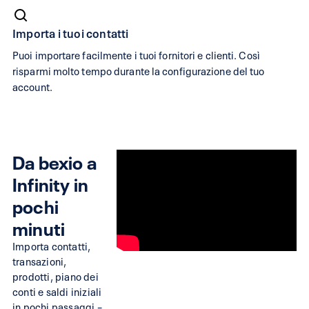
un’alternativa
a
Importa i tuoi contatti
bexio,
Puoi importare facilmente i tuoi fornitori e clienti. Così
Infinity
risparmi molto tempo durante la configurazione del tuo
account.
è
difficile
da
ignorare.
Da bexio a
Prova
Infinity in
Infinity
pochi
con
minuti
una
versione
Importa contatti,
transazioni,
di
prodotti, piano dei
prova
conti e saldi iniziali
gratuita
in pochi passaggi –