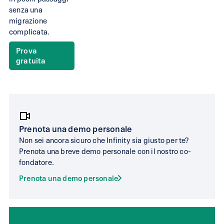
e
senza una
migrazione
scopri
complicata.
la
Prova
contabilità
gratuita
svizzera
più
moderna.
Prenota una demo personale
bexio
infinity.swiss
Non sei ancora sicuro che Infinity sia giusto per te?
Prenota una breve demo personale con il nostro co-
Utilizzabile per aziende
Ideale per lavoratori
fondatore.
fino a medie
autonomi, Sagl e SA 
dimensioni
pochi dipendenti
Prenota una demo personale
Nessun suggerimento
Suggerimenti di
di registrazione
registrazione contabi
contabile con AI
con AI illimitati