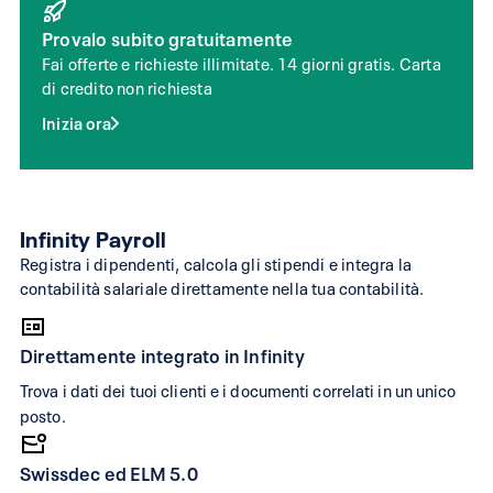
Provalo subito gratuitamente
Da 75 a 450 documen
Nessuna estrazione dei
Live Capture inclusi
Fai offerte e richieste illimitate. 14 giorni gratis. Carta
dati dai documenti
all’anno, a seconda
di credito non richiesta
nella versione web
dell’abbonamento
Inizia ora
Modifica collaborativ
Correzione manuale
correggere le
delle registrazioni
registrazioni
Infinity Payroll
Editor visuale con Ins
Registra i dipendenti, calcola gli stipendi e integra la
Inserimento manuale
Fill per suggerimenti 
contabilità salariale direttamente nella tua contabilità.
per fatture e preventivi
testo con AI
Salute finanziaria co
Direttamente integrato in Infinity
analisi interattive su
Dashboard limitata
Trova i dati dei tuoi clienti e i documenti correlati in un unico
ricavi, entrate e
posto.
redditività
Richiede conoscenze
Swissdec ed ELM 5.0
contabili o un fiduciario
Progettato per