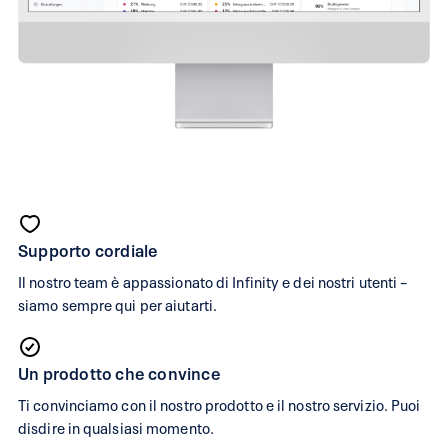
infinity.swiss
e
Supporto cordiale
bexio
Il nostro team è appassionato di Infinity e dei nostri utenti –
a
siamo sempre qui per aiutarti.
confronto
Un prodotto che convince
Se
Ti convinciamo con il nostro prodotto e il nostro servizio. Puoi
stai
disdire in qualsiasi momento.
cercando