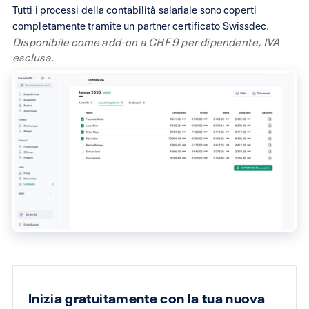
Tutti i processi della contabilità salariale sono coperti
per la configurazione
principianti
completamente tramite un partner certificato Swissdec.
corretta
Disponibile come add-on a CHF 9 per dipendente, IVA
esclusa.
Da CHF 45 al mese
Da CHF 29 al mese
(fatturazione mensile)
(fatturazione mensile
Inizia gratuitamente con la tua nuova