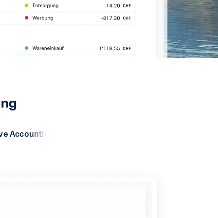
ung
ive Accounting
Live Capture
Kontakte
Projekte