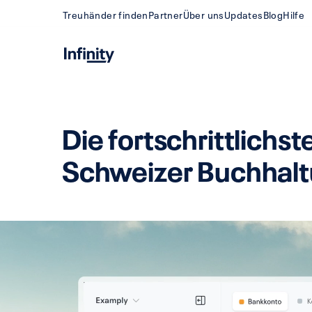
Treuhänder finden
Partner
Über uns
Updates
Blog
Hilfe
Die fortschrittlichst
Schweizer Buchhal