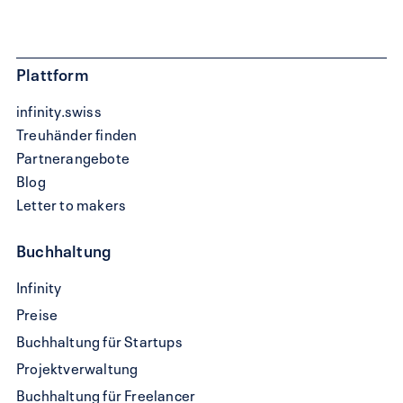
Plattform
infinity.swiss
Treuhänder finden
Partnerangebote
Blog
Letter to makers
Buchhaltung
QR-
Infinity
Rechnung
Preise
schreiben
Buchhaltung für Startups
Projektverwaltung
Buchhaltung für Freelancer