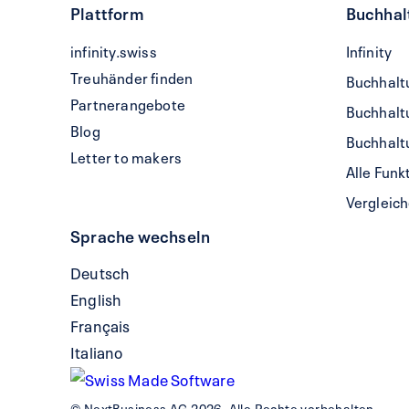
Plattform
Buchhal
QR-
infinity.swiss
Infinity
Rechnun
Treuhänder finden
Buchhaltu
schreibe
Partnerangebote
Buchhaltu
Blog
Buchhaltu
Letter to makers
Alle Funk
Vergleic
Sprache wechseln
Deutsch
English
Français
Italiano
© NextBusiness AG 2026, Alle Rechte vorbehalten.