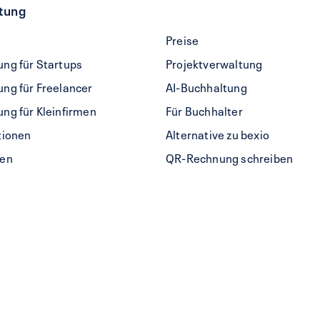
tung
Preise
g
ng für Startups
Projektverwaltung
n
ng für Freelancer
AI-Buchhaltung
ng für Kleinfirmen
Für Buchhalter
tionen
Alternative zu bexio
hen
QR-Rechnung schreiben