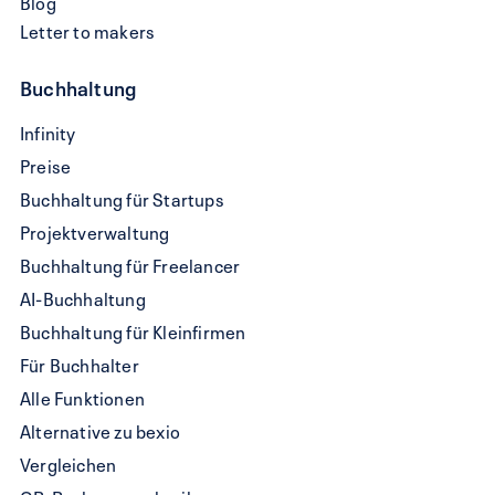
Blog
Letter to makers
Buchhaltung
QR-
Infinity
Rechnung
Preise
schreiben
Buchhaltung für Startups
Projektverwaltung
Buchhaltung für Freelancer
AI-Buchhaltung
Buchhaltung für Kleinfirmen
Für Buchhalter
Alle Funktionen
Alternative zu bexio
Vergleichen