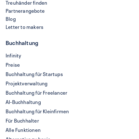
Treuhänder finden
Partnerangebote
Blog
Letter to makers
Buchhaltung
QR-
Infinity
Rechnung
Preise
schreiben
Buchhaltung für Startups
Projektverwaltung
Buchhaltung für Freelancer
AI-Buchhaltung
Buchhaltung für Kleinfirmen
Für Buchhalter
Alle Funktionen
Alternative zu bexio