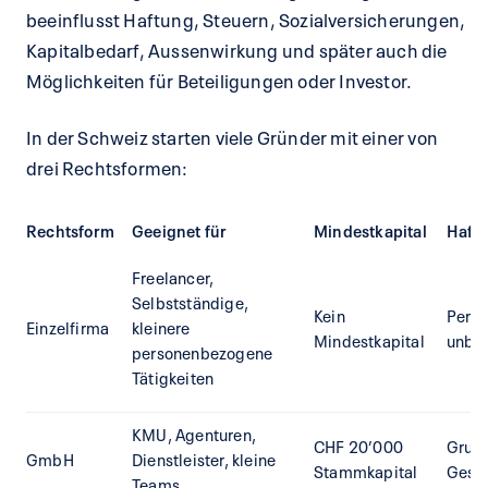
beeinflusst Haftung, Steuern, Sozialversicherungen,
Kapitalbedarf, Aussenwirkung und später auch die
Möglichkeiten für Beteiligungen oder Investor.
In der Schweiz starten viele Gründer mit einer von
drei Rechtsformen:
Rechtsform
Geeignet für
Mindestkapital
Haft
Freelancer,
Selbstständige,
Kein
Persö
Einzelfirma
kleinere
Mindestkapital
unbe
personenbezogene
Tätigkeiten
KMU, Agenturen,
CHF 20’000
Grund
GmbH
Dienstleister, kleine
Stammkapital
Gese
Teams