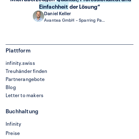
Einfachheit
der Lösung“
Daniel Keller
Avantea GmbH – Sparring Partner as a Service
Plattform
infinity.swiss
Treuhänder finden
Partnerangebote
Blog
Letter to makers
Buchhaltung
QR-
Infinity
Rechnung
Preise
schreiben