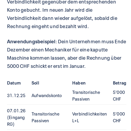
Verbindlichkeit gegenüber dem entsprechenden
Konto gebucht. Im neuen Jahr wird die
Verbindlichkeit dann wieder aufgelöst, sobald die
Rechnung eingeht und bezahlt wird.
Anwendungsbeispiel
: Dein Unternehmen muss Ende
Dezember einen Mechaniker für eine kaputte
Maschine kommen lassen, aber die Rechnung über
5000 CHF schickt er erst im Januar.
Datum
Soll
Haben
Betrag
Transitorische
5'000
31.12.25
Aufwandskonto
Passiven
CHF
07.01.26
Transitorische
Verbindlichkeiten
5'000
(Eingang
Passiven
L+L
CHF
RG)