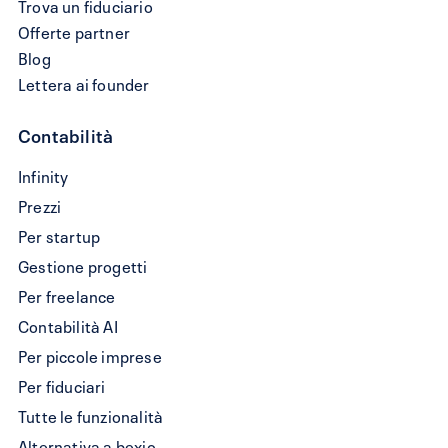
Trova un fiduciario
Offerte partner
Blog
Lettera ai founder
Contabilità
Crea
Infinity
fattura
Prezzi
QR
Per startup
Gestione progetti
Per freelance
Contabilità AI
Per piccole imprese
Per fiduciari
Tutte le funzionalità
Alternativa a bexio